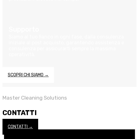
Supporto
Siamo al tuo fianco in ogni fase, dalla consulenza
iniziale al post acquisto, garantendo assistenza e
consulenza per assicurarti sempre la massima
operatività.
SCOPRI CHI SIAMO →
Master Cleaning Solutions
CONTATTI
CONTATTI →