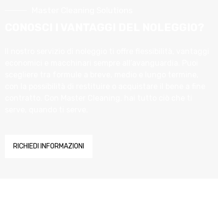
Master Cleaning Solutions
CONOSCI I VANTAGGI DEL NOLEGGIO?
Il nostro servizio di noleggio ti offre flessibilità, vantaggi
economici e macchinari sempre all’avanguardia. Puoi
scegliere tra formule a breve, medio e lungo termine,
con la possibilità di restituire o acquistare il bene a fine
contratto. Con Master Cleaning, hai tutto ciò che ti
serve, quando ti serve.
RICHIEDI INFORMAZIONI