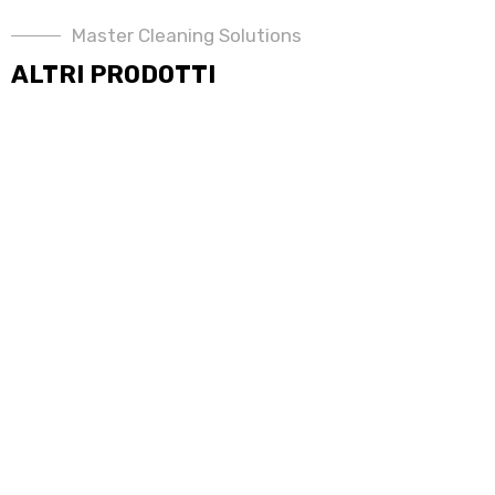
Master Cleaning Solutions
ALTRI PRODOTTI
LAVAPAVIMENTI
SCOPRI DI PIÙ →
ATTREZZATURE E DETERGENTI
SCOPRI DI PIÙ →