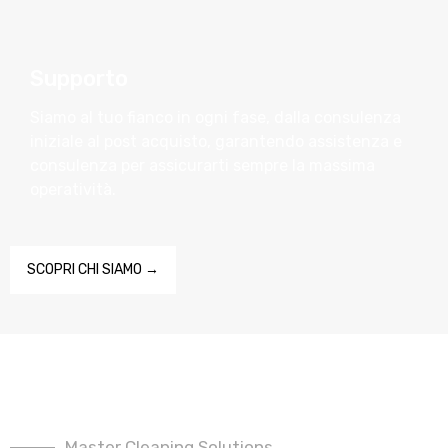
Supporto
Siamo al tuo fianco in ogni fase, dalla consulenza
iniziale al post acquisto, garantendo assistenza e
consulenza per assicurarti sempre la massima
operatività.
SCOPRI CHI SIAMO →
Master Cleaning Solutions