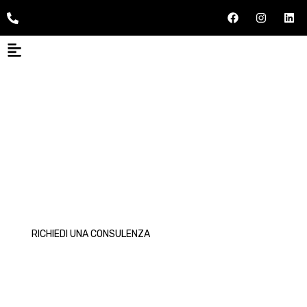
MASTER CLEANING SOLUTION
ASPIRATORI INDUSTRIALI
Potenza e versatilità per la pulizia professionale
RICHIEDI UNA CONSULENZA